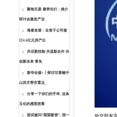
聚智吕梁 康养先行：推介
研讨会激发产业
海泰发展：全资子公司签
订4.4亿元房产出
共话新技能 共谋新合作 共
创新未来 青岛
新华全媒+丨探访甘肃榆中
山洪灾害安置点_
分享一下你们的手串, 这条
玉化的感觉您看
面试被问“期望薪资”, 我一
外交部发言