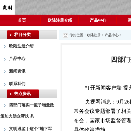
首页
欧陆注册介绍
产品中心
栏目分类
你的位置：
欧陆注册
>
产品中心
>
欧陆注册介绍
四部门
产品中心
新闻资讯
联系我们
打开新闻客户端 提
热点资讯
央视网消息：9月2
四部门落实一揽子增量政
常务会议专题部署了相关
策加力助企帮扶 具
布会，国家市场监督管
文明遇鉴｜这个“地下军
具体政策措施。